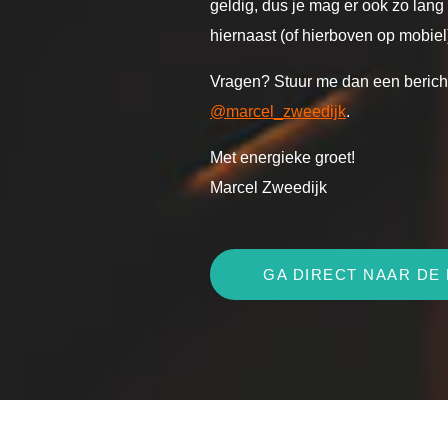
geldig, dus je mag er ook zo lang
hiernaast (of hierboven op mobiel
Vragen? Stuur me dan een berich
@marcel_zweedijk
.
Met energieke groet!
Marcel Zweedijk
GA DIRECT NAAR DE