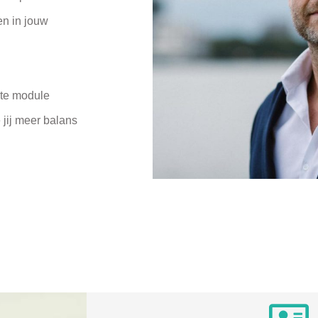
en in jouw
ste module
 jij meer balans