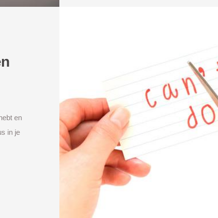
en
 hebt en
s in je