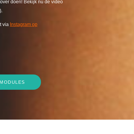
 over doen! Bekijk nu de video
).
t via
Instagram op
 MODULES