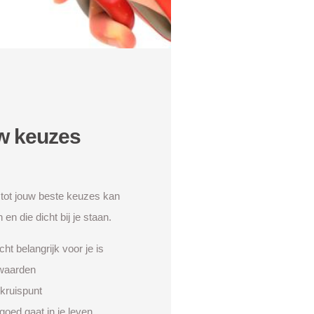
w keuzes
j tot jouw beste keuzes kan
en die dicht bij je staan.
ht belangrijk voor je is
waarden
kruispunt
goed gaat in je leven