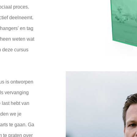
ociaal proces.
ctief deelneemt.
changers' en tag
 heen weten wat
n deze cursus
us is ontworpen
als vervanging
 last hebt van
raden we je
arts te gaan. Ga
m te praten over