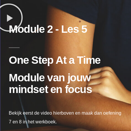
Module 2 - Les 5
One Step At a Time
Module
van jouw
mindset en focus
Bekijk eerst de video hierboven en maak dan oefening
7 en 8 in het werkboek.