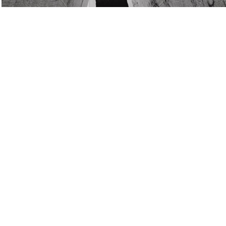
“
“It's the emptiest and yet the fullest of
all human messages:
"Good-bye.”
― KURT VONNEGUT, BLUEBEARD